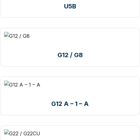
U5B
G12 / G8
G12 A – 1 – A