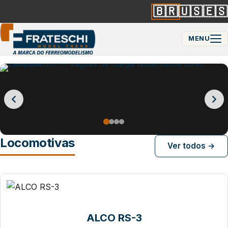
🇧🇷
🇺🇸
🇪🇸
MENU
Locomotivas
Ver todos →
ALCO RS-3