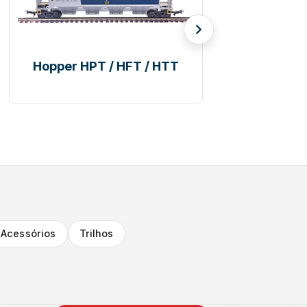
Tanque
Vagõe
Transpor
Acessórios
Trilhos