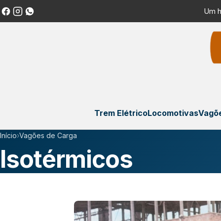
Um h
Trem Elétrico
Locomotivas
Vagõe
Início
›
Vagões de Carga
Isotérmicos