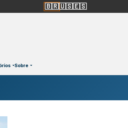
🇧🇷
🇺🇸
🇪🇸
órios
Sobre