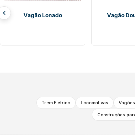
Hopper Abertos
Hopper
Trem Elétrico
Locomotivas
Vagões
Construções par