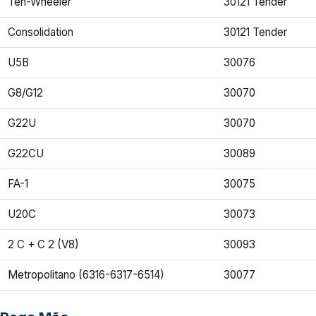
Ten-Wheeler
30121 Tender
Consolidation
30121 Tender
U5B
30076
G8/G12
30070
G22U
30070
G22CU
30089
FA-1
30075
U20C
30073
2 C + C 2 (V8)
30093
Metropolitano (6316-6317-6514)
30077