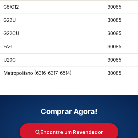
G8/G12
30085
G22U
30085
G22CU
30085
FA-1
30085
U20C
30085
Metropolitano (6316-6317-6514)
30085
Comprar Agora!
Encontre um Revendedor