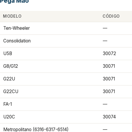
Pega Mão
MODELO
CÓDIGO
Ten-Wheeler
—
Consolidation
—
U5B
30072
G8/G12
30071
G22U
30071
G22CU
30071
FA-1
—
U20C
30074
Metropolitano (6316-6317-6514)
—