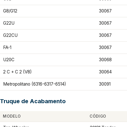
G8/G12
30067
G22U
30067
G22CU
30067
FA-1
30067
U20C
30068
2 C + C 2 (V8)
30064
Metropolitano (6316-6317-6514)
30091
Truque de Acabamento
MODELO
CÓDIGO