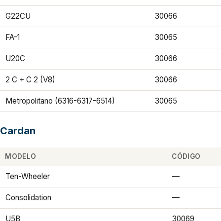
G22CU
30066
FA-1
30065
U20C
30066
2 C + C 2 (V8)
30066
Metropolitano (6316-6317-6514)
30065
Cardan
MODELO
CÓDIGO
Ten-Wheeler
—
Consolidation
—
U5B
30069