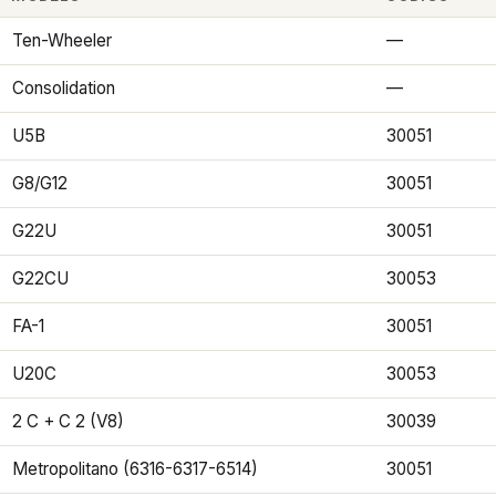
Ten-Wheeler
—
Consolidation
—
U5B
30051
G8/G12
30051
G22U
30051
G22CU
30053
FA-1
30051
U20C
30053
2 C + C 2 (V8)
30039
Metropolitano (6316-6317-6514)
30051