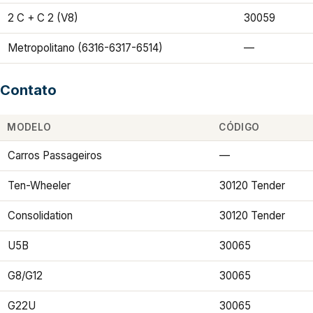
2 C + C 2 (V8)
30059
Metropolitano (6316-6317-6514)
—
Contato
MODELO
CÓDIGO
Carros Passageiros
—
Ten-Wheeler
30120 Tender
Consolidation
30120 Tender
U5B
30065
G8/G12
30065
G22U
30065