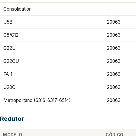
Consolidation
—
U5B
20063
G8/G12
20063
G22U
20063
G22CU
20063
FA-1
20063
U20C
20063
Metropolitano (6316-6317-6514)
20063
Redutor
MODELO
CÓDIGO