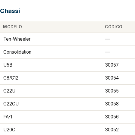
Chassi
MODELO
CÓDIGO
Ten-Wheeler
—
Consolidation
—
U5B
30057
G8/G12
30054
G22U
30055
G22CU
30058
FA-1
30056
U20C
30052