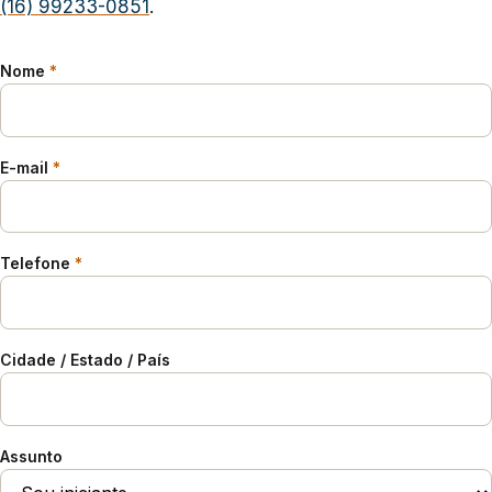
(16) 99233-0851
.
Nome
*
E-mail
*
Telefone
*
Cidade / Estado / País
Assunto