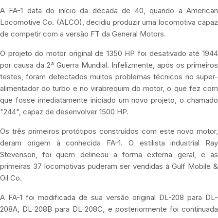
A FA-1 data do início da década de 40, quando a American
Locomotive Co. (ALCO), decidiu produzir uma locomotiva capaz
de competir com a versão FT da General Motors.
O projeto do motor original de 1350 HP foi desativado até 1944
por causa da 2ª Guerra Mundial. Infelizmente, após os primeiros
testes, foram detectados muitos problemas técnicos no super-
alimentador do turbo e no virabrequim do motor, o que fez com
que fosse imediatamente iniciado um novo projeto, o chamado
"244", capaz de desenvolver 1500 HP.
Os três primeiros protótipos construídos com este novo motor,
deram origem à conhecida FA-1. O estilista industrial Ray
Stevenson, foi quem delineou a forma externa geral, e as
primeiras 37 locomotivas puderam ser vendidas à Gulf Mobile &
Oil Co.
A FA-1 foi modificada de sua versão original DL-208 para DL-
208A, DL-208B para DL-208C, e posteriormente foi continuada