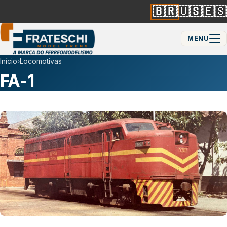
🇧🇷
🇺🇸
🇪🇸
MENU
Início
›
Locomotivas
FA-1