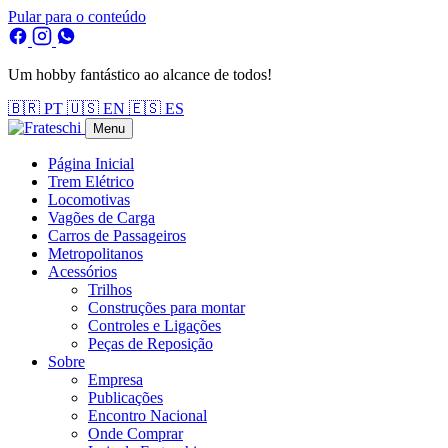
Pular para o conteúdo
Um hobby fantástico ao alcance de todos!
🇧🇷
PT
🇺🇸
EN
🇪🇸
ES
Menu
Página Inicial
Trem Elétrico
Locomotivas
Vagões de Carga
Carros de Passageiros
Metropolitanos
Acessórios
Trilhos
Construções para montar
Controles e Ligações
Peças de Reposição
Sobre
Empresa
Publicações
Encontro Nacional
Onde Comprar