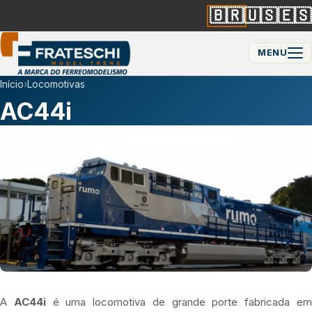
🇧🇷
🇺🇸
🇪🇸
MENU
Início
›
Locomotivas
AC44i
A
AC44i
é uma locomotiva de grande porte fabricada e