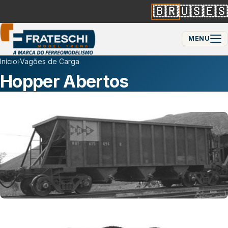
🇧🇷
🇺🇸
🇪🇸
MENU
Início
›
Vagões de Carga
Hopper Abertos