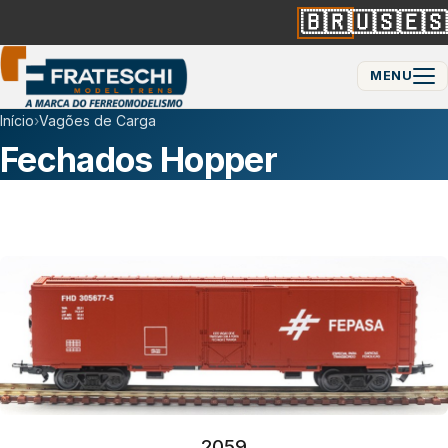
🇧🇷
🇺🇸
🇪🇸
MENU
Início
›
Vagões de Carga
Fechados Hopper
2059