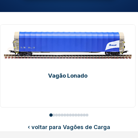
o
Vagão Double S
‹ voltar para Vagões de Carga