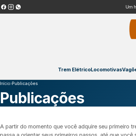
Um h
Trem Elétrico
Locomotivas
Vagõe
Início
›
Publicações
Publicações
A partir do momento que você adquire seu primeiro t
passa a orientar seus primeiros passos, até que você 