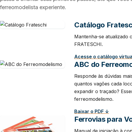
ferreomodelista experiente.
Catálogo Fratesc
Mantenha-se atualizado c
FRATESCHI.
Acesse o catálogo virtu
ABC do Ferreom
Responde às dúvidas ma
quantos vagões cada loco
expandir o traçado? Essen
ferreomodelismo.
Baixar o PDF ↓
Ferrovias para V
Manual de iniciação à co