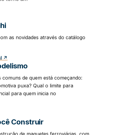
hi
om as novidades através do catálogo
al ↗
odelismo
is comuns de quem está começando:
motiva puxa? Qual o limite para
cial para quem inicia no
ocê Construir
nstrução de maquetes ferroviárias, com