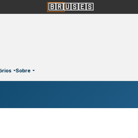
🇧🇷
🇺🇸
🇪🇸
órios
Sobre