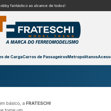
obby fantástico ao alcance de todos!
s de Carga
Carros de Passageiros
Metropolitanos
Acess
rem básico, a
FRATESCHI
se torne um