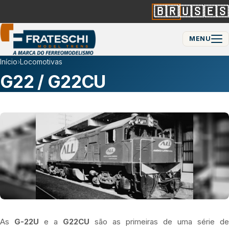
🇧🇷
🇺🇸
🇪🇸
MENU
Início
›
Locomotivas
G22 / G22CU
As
G-22U
e a
G22CU
são as primeiras de uma série de